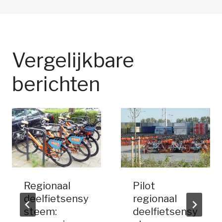
Vergelijkbare
berichten
Regionaal
Pilot
deelfietsensy
regionaal
steem:
deelfietsensy