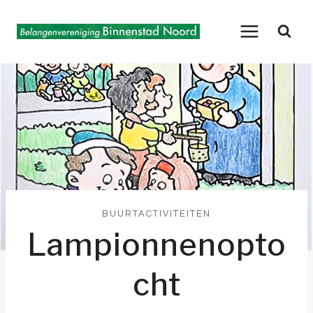
Doorgaan
naar
inhoud
BUURTACTIVITEITEN
Lampionnenopto
cht