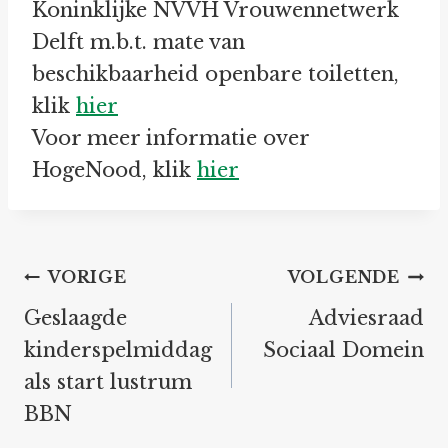
Koninklijke NVVH Vrouwennetwerk
Delft m.b.t. mate van
beschikbaarheid openbare toiletten,
klik
hier
Voor meer informatie over
HogeNood, klik
hier
Bericht
VORIGE
VOLGENDE
navigatie
Geslaagde
Adviesraad
kinderspelmiddag
Sociaal Domein
als start lustrum
BBN