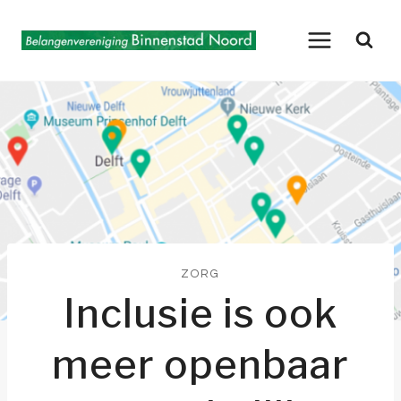
Doorgaan
naar
inhoud
ZORG
Inclusie is ook
meer openbaar