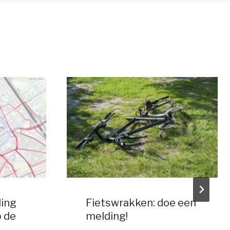
ding
Fietswrakken: doe een
 de
melding!