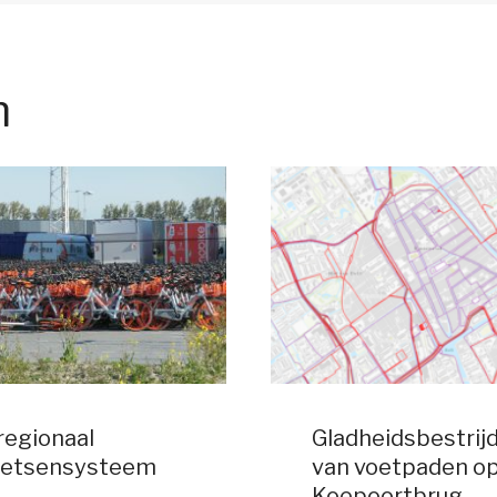
n
 regionaal
Gladheidsbestrij
fietsensysteem
van voetpaden op
Koepoortbrug