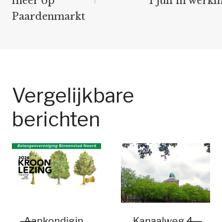
meer op
1 juli in werki
Paardenmarkt
Vergelijkbare
berichten
Aankondigin
Kanaalweg 4,