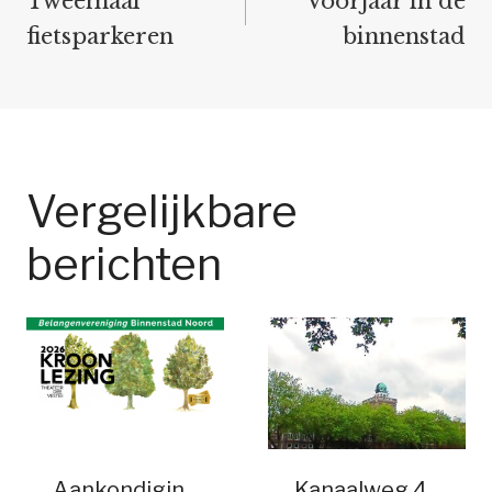
Tweemaal
Voorjaar in de
fietsparkeren
binnenstad
Vergelijkbare
berichten
Aankondigin
Kanaalweg 4,