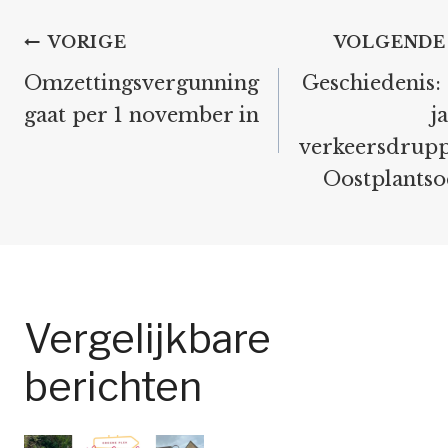
Bericht
VORIGE
VOLGENDE
navigatie
Omzettingsvergunning
Geschiedenis:
gaat per 1 november in
j
verkeersdrupp
Oostplantso
Vergelijkbare
berichten