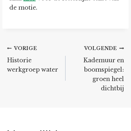
de motie.
Bericht
VORIGE
VOLGENDE
navigatie
Historie
Kademuur en
werkgroep water
boomspiegel:
groen heel
dichtbij