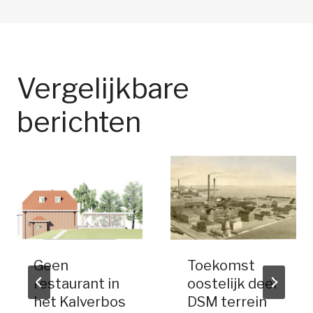
Vergelijkbare
berichten
Geen
Toekomst
restaurant in
oostelijk deel
het Kalverbos
DSM terrein