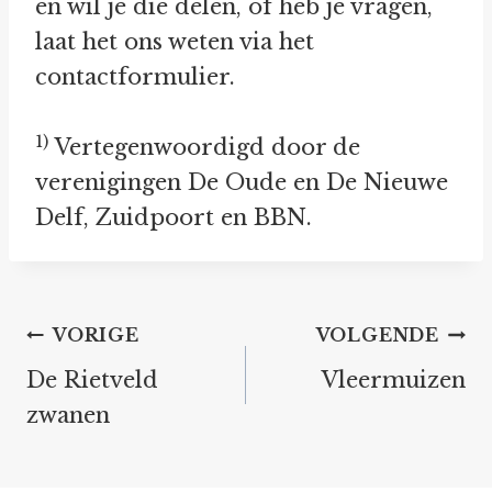
en wil je die delen, of heb je vragen,
laat het ons weten via het
contactformulier.
1)
Vertegenwoordigd door de
verenigingen De Oude en De Nieuwe
Delf, Zuidpoort en BBN.
Bericht
VORIGE
VOLGENDE
navigatie
De Rietveld
Vleermuizen
zwanen