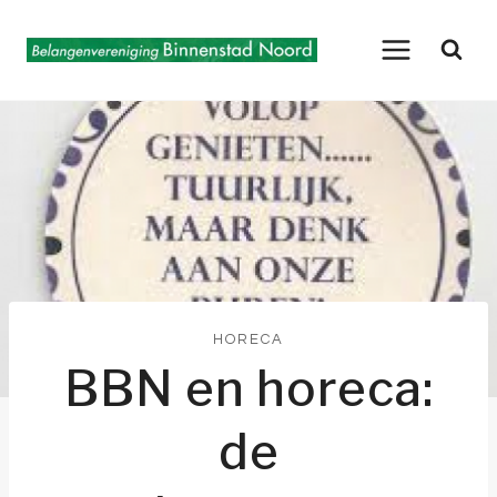
Doorgaan
naar
inhoud
HORECA
BBN en horeca:
de