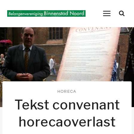
Doorgaan
naar
inhoud
HORECA
Tekst convenant
horecaoverlast