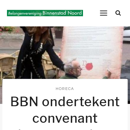
Doorgaan
naar
inhoud
HORECA
BBN ondertekent
convenant