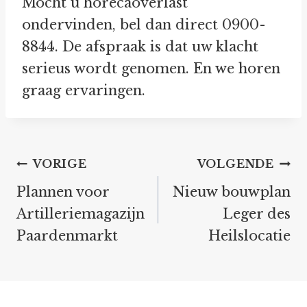
Mocht u horecaoverlast
ondervinden, bel dan direct 0900-
8844. De afspraak is dat uw klacht
serieus wordt genomen. En we horen
graag ervaringen.
Bericht
VORIGE
VOLGENDE
navigatie
Plannen voor
Nieuw bouwplan
Artilleriemagazijn
Leger des
Paardenmarkt
Heilslocatie