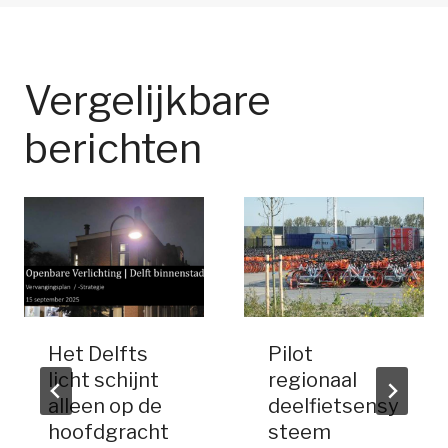
Vergelijkbare
berichten
Het Delfts
Pilot
licht schijnt
regionaal
alleen op de
deelfietsensy
hoofdgracht
steem