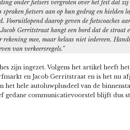
g onder fietsers vergroten over het feit dat zij o
 spraken fietsers aan op hun gedrag en hielden lo
. Vooruitlopend daarop geven de fietscoaches aan 
Jacob Gerritstraat hangt een bord dat de straat e
 hier rekening mee, maar helaas niet iedereen. Ha
ven van verkeersregels.”
ches zijn ingezet. Volgens het artikel heeft h
fmarkt en Jacob Gerritstraat en is het nu a
n het hele autoluwplusdeel van de binnensta
ef gedane communicatievoorstel blijft dus s