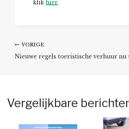
klik
hier
.
Bericht
VORIGE
Nieuwe regels toeristische verhuur nu
navigatie
Vergelijkbare berichte