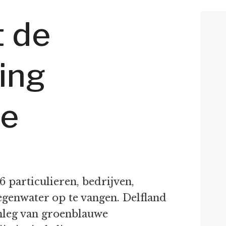
t de
ing
ie
 particulieren, bedrijven,
egenwater op te vangen. Delfland
anleg van groenblauwe