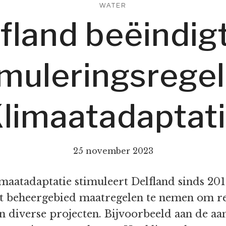
WATER
fland beëindig
imuleringsregel
limaatadaptat
25 november 2023
aatadaptatie stimuleert Delfland sinds 2016
 het beheergebied maatregelen te nemen om r
an diverse projecten. Bijvoorbeeld aan de a