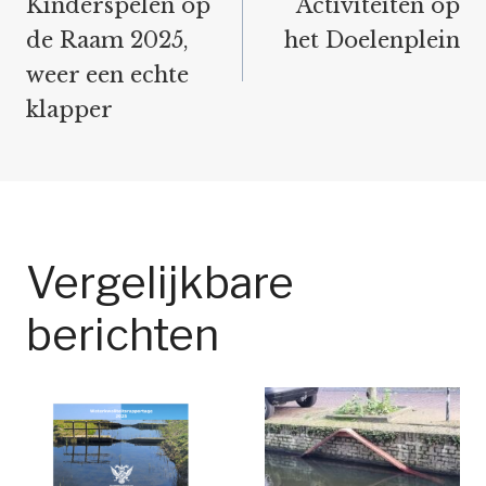
navigatie
Kinderspelen op
Activiteiten op
de Raam 2025,
het Doelenplein
weer een echte
klapper
Vergelijkbare
berichten