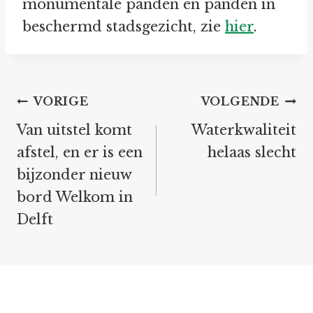
monumentale panden én panden in
beschermd stadsgezicht, zie
hier
.
Bericht
VORIGE
VOLGENDE
navigatie
Van uitstel komt
Waterkwaliteit
afstel, en er is een
helaas slecht
bijzonder nieuw
bord Welkom in
Delft