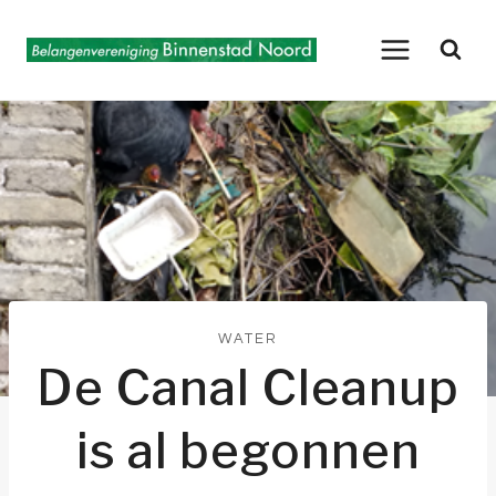
Doorgaan
naar
inhoud
WATER
De Canal Cleanup
is al begonnen