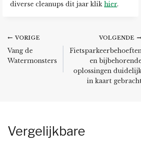
diverse cleanups dit jaar klik
hier
.
Bericht
VORIGE
VOLGENDE
navigatie
Vang de
Fietsparkeerbehoefte
Watermonsters
en bijbehorend
oplossingen duidelij
in kaart gebrach
Vergelijkbare