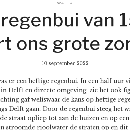
WATER
 regenbui van 
rt ons grote zo
10 september 2022
 er een heftige regenbui. In een half uur 
l in Delft en directe omgeving, zie het ook 
achting gaf weliswaar de kans op heftige reg
gs Delft gaan. Door de regenbui steeg het w
e straat opliep tot aan de huizen en op een 
len stroomde rioolwater de straten op en di