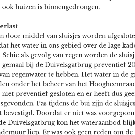
t ook huizen is binnengedrongen.
erlast
n door middel van sluisjes worden afgeslote
dat het water in ons gebied over de lage ka
Schie als gevolg van regen worden de sluisj
 gemaal bij de Duivelsgatbrug preventief 20
an regenwater te hebben. Het water in de gr
allen onder het beheer van het Hoogheemraa
 niet preventief gesloten en er heeft dus ge
sgevonden. Pas tijdens de bui zijn de sluisj
it bevestigd. Doordat er niet was voorgepom
de Duivelsgatbrug kon het wateraanbod blijk
ademuur liep. Er was ook geen reden om de s