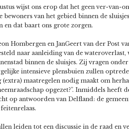
stus wijst ons erop dat het geen ver-van-on
 bewoners van het gebied binnen de sluisjes 
 en dat baart ons grote zorgen.
 Leon Hombergen en JanGeert van der Post va
teld naar aanleiding van de wateroverlast, w
nenstad binnen de sluisjes. Zij vragen onder
rgelijke intensieve plensbuien zullen optre
 (extra) maatregelen nodig maakt om herha
emraadschap opgezet?”. Inmiddels heeft d
t op antwoorden van Delfland: de gemeente 
feitenrelaas.
en leiden tot een discussie in de raad en v