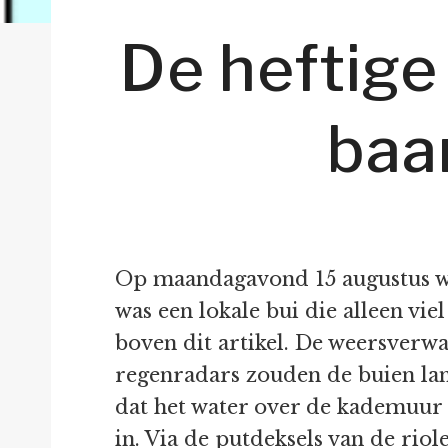
De heftige
baa
Op maandagavond 15 augustus was
was een lokale bui die alleen vie
boven dit artikel. De weersverw
regenradars zouden de buien lan
dat het water over de kademuur d
in. Via de putdeksels van de rio