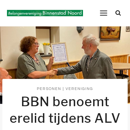
Doorgaan
naar
inhoud
PERSONEN
|
VERENIGING
BBN benoemt
erelid tijdens ALV