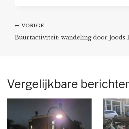
Bericht
VORIGE
Buurtactiviteit: wandeling door Joods 
navigatie
Vergelijkbare berichte