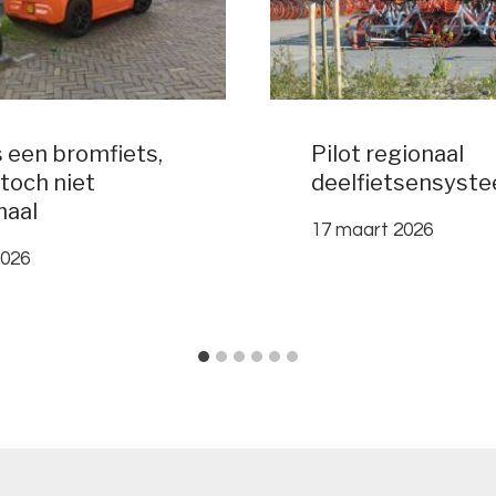
s een bromfiets,
Pilot regionaal
toch niet
deelfietsensyst
maal
17 maart 2026
 2026