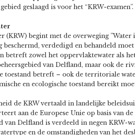
s gebied geslaagd is voor het “KRW-examen”.
ter
er (KRW) begint met de overweging ”Water 
g beschermd, verdedigd en behandeld moet w
n betreft zowel het oppervlaktewater als he
 beheersgebied van Delfland, maar ook de ri
 toestand betreft – ook de territoriale wat
mische en ecologische toestand bereikt moet
heid de KRW vertaald in landelijke beleidsu
rteert aan de Europese Unie op basis van 
d van Delfland is verdeeld in negen KRW-w
watertype en de omstandigheden van het des