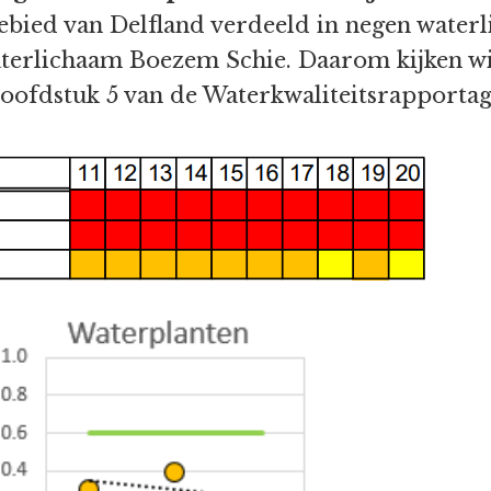
gebied van Delfland verdeeld in negen water
waterlichaam Boezem Schie. Daarom kijken w
 hoofdstuk 5 van de Waterkwaliteitsrapporta