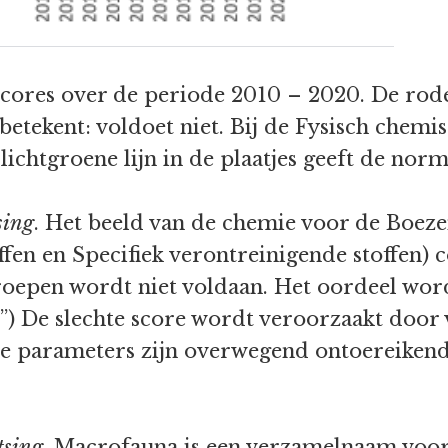
ores over de periode 2010 – 2020. De rode k
 betekent: voldoet niet. Bij de Fysisch chemi
ichtgroene lijn in de plaatjes geeft de norm
sing
. Het beeld van de chemie voor de Boeze
ffen en Specifiek verontreinigende stoffen) c
oepen wordt niet voldaan. Het oordeel word
out”) De slechte score wordt veroorzaakt do
he parameters zijn overwegend ontoereikend
tsing
. Macrofauna is een verzamelnaam voo