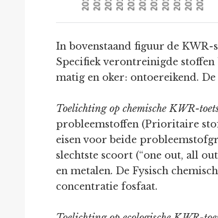
In bovenstaand figuur de KWR-sc
Specifiek verontreinigde stoffen
matig en oker: ontoereikend. De l
Toelichting op chemische KWR-toet
probleemstoffen (Prioritaire sto
eisen voor beide probleemstofgr
slechtste scoort (“one out, all 
en metalen. De Fysisch chemisc
concentratie fosfaat.
Toelichting op ecologische KWR-toe