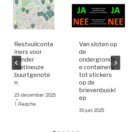
Restvuilconta
Van sloten op
iners voor
de
minder
ondergronds
matineuze
e containers
buurtgenote
tot stickers
n
op de
brievenbuskl
23 december 2025
ep
1 Reactie
30 juni 2025