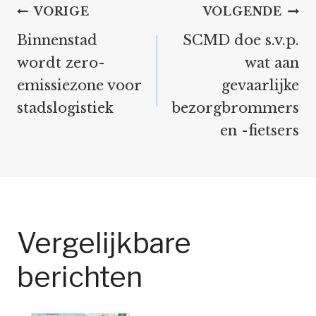
Bericht
VORIGE
VOLGENDE
navigatie
Binnenstad
SCMD doe s.v.p.
wordt zero-
wat aan
emissiezone voor
gevaarlijke
stadslogistiek
bezorgbrommers
en -fietsers
Vergelijkbare
berichten