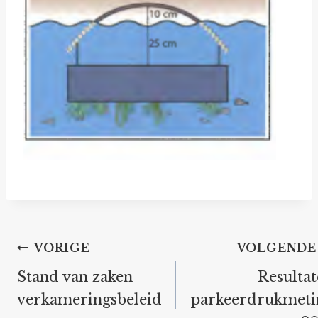
Bericht
VORIGE
VOLGENDE
navigatie
Stand van zaken
Resulta
verkameringsbeleid
parkeerdrukmeti