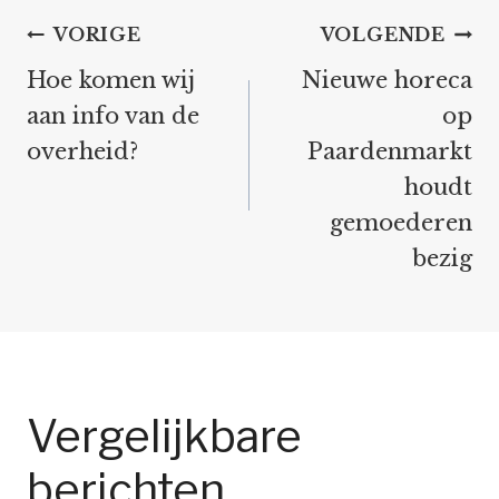
Bericht
VORIGE
VOLGENDE
navigatie
Hoe komen wij
Nieuwe horeca
aan info van de
op
overheid?
Paardenmarkt
houdt
gemoederen
bezig
Vergelijkbare
berichten