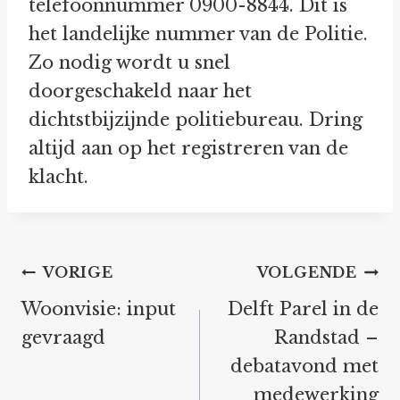
telefoonnummer 0900-8844. Dit is
het landelijke nummer van de Politie.
Zo nodig wordt u snel
doorgeschakeld naar het
dichtstbijzijnde politiebureau. Dring
altijd aan op het registreren van de
klacht.
Bericht
VORIGE
VOLGENDE
navigatie
Woonvisie: input
Delft Parel in de
gevraagd
Randstad –
debatavond met
medewerking