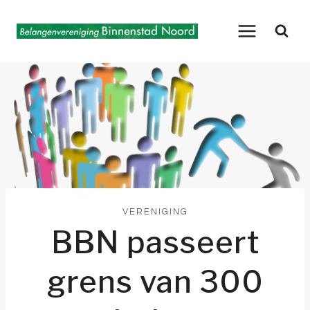
Doorgaan
naar
inhoud
VERENIGING
BBN passeert
grens van 300