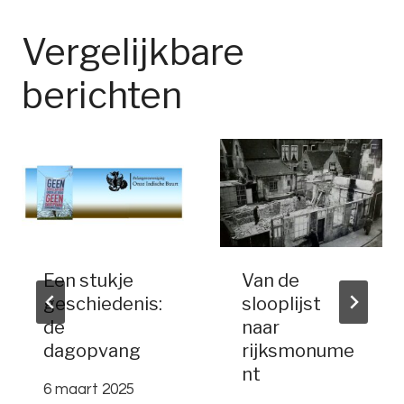
Vergelijkbare
berichten
Een stukje
Van de
geschiedenis:
slooplijst
de
naar
dagopvang
rijksmonume
nt
6 maart 2025