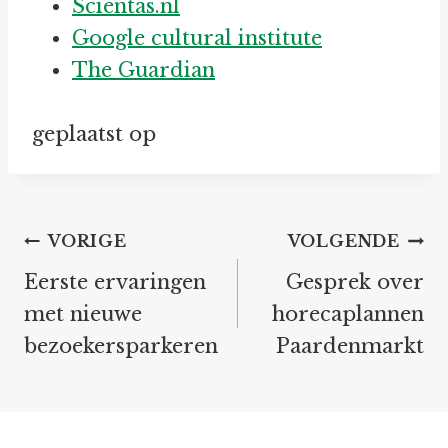
Scientas.nl
Google cultural institute
The Guardian
geplaatst op
Bericht
VORIGE
VOLGENDE
navigatie
Eerste ervaringen
Gesprek over
met nieuwe
horecaplannen
bezoekersparkeren
Paardenmarkt