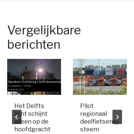
Vergelijkbare
berichten
Het Delfts
Pilot
licht schijnt
regionaal
alleen op de
deelfietsensy
hoofdgracht
steem