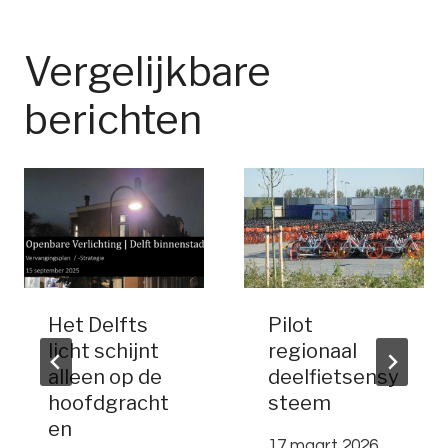
Vergelijkbare
berichten
Het Delfts
Pilot
licht schijnt
regionaal
alleen op de
deelfietsensy
hoofdgracht
steem
en
17 maart 2026