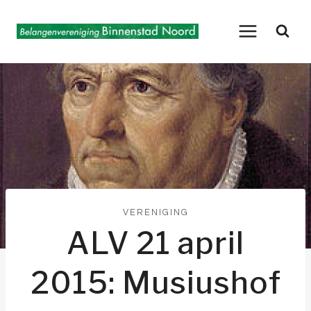
Doorgaan
naar
inhoud
VERENIGING
ALV 21 april
2015: Musiushof