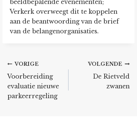
beeldbepalende evenementen;
Verkerk overweegt dit te koppelen
aan de beantwoording van de brief
van de belangenorganisaties.
Bericht
VORIGE
VOLGENDE
navigatie
Voorbereiding
De Rietveld
evaluatie nieuwe
zwanen
parkeerregeling