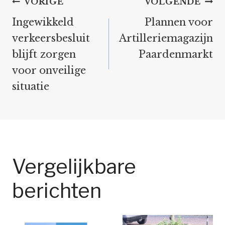
Bericht
VORIGE
VOLGENDE
navigatie
Ingewikkeld
Plannen voor
verkeersbesluit
Artilleriemagazijn
blijft zorgen
Paardenmarkt
voor onveilige
situatie
Vergelijkbare
berichten