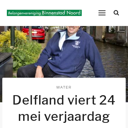
Doorgaan
naar
inhoud
WATER
Delfland viert 24
mei verjaardag