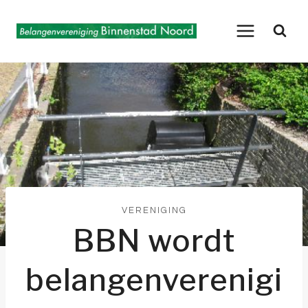
Doorgaan
naar
inhoud
VERENIGING
BBN wordt
belangenverenigi