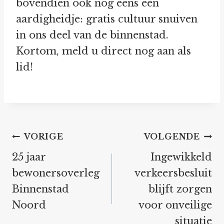
bovendien ook nog eens een
aardigheidje: gratis cultuur snuiven
in ons deel van de binnenstad.
Kortom, meld u direct nog aan als
lid!
Bericht
VORIGE
VOLGENDE
navigatie
25 jaar
Ingewikkeld
bewonersoverleg
verkeersbesluit
Binnenstad
blijft zorgen
Noord
voor onveilige
situatie