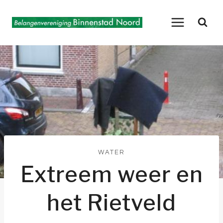
Doorgaan
naar
inhoud
WATER
Extreem weer en
het Rietveld