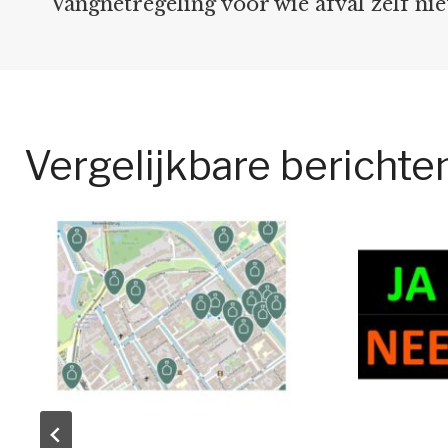
Vangnetregeling voor wie afval zelf ni
navigatie
Vergelijkbare berichte