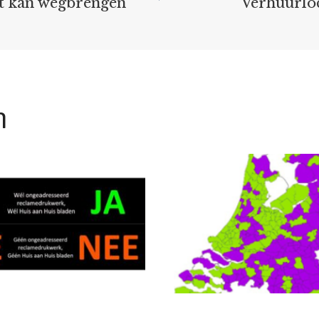
et kan wegbrengen
Verhuurloc
n