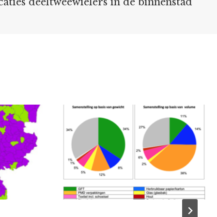
aties deeltweewielers in de binnenstad