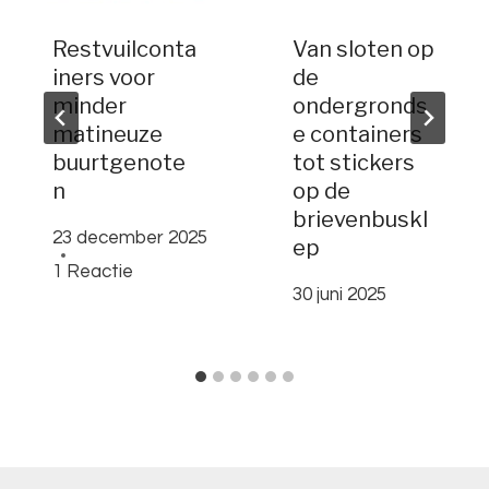
Restvuilconta
Van sloten op
iners voor
de
minder
ondergronds
matineuze
e containers
buurtgenote
tot stickers
n
op de
brievenbuskl
23 december 2025
ep
1 Reactie
30 juni 2025