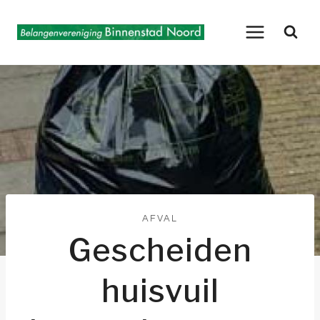
Doorgaan
naar
inhoud
AFVAL
Gescheiden
huisvuil