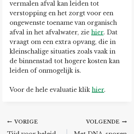
vermalen afval kan leiden tot
verstopping en het zorgt voor een
ongewenste toename van organisch
afval in het afvalwater, zie
hier
. Dat
vraagt om een extra opvang, die in
kleinschalige situaties zoals vaak in
de binnenstad tot hogere kosten kan
leiden of onmogelijk is.
Voor de hele evaluatie klik
hier
.
Bericht
VORIGE
VOLGENDE
navigatie
Tijd voor beleid
Met DNA-sporen