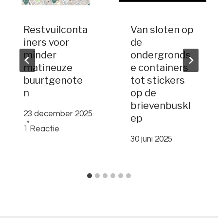
Restvuilconta
Van sloten op
iners voor
de
minder
ondergronds
matineuze
e containers
buurtgenote
tot stickers
n
op de
brievenbuskl
23 december 2025
ep
1 Reactie
30 juni 2025